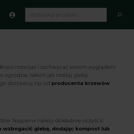
Search
dłowo rozwijać i zachwycać swoim wyglądem
grodzie, takich jak rodzaj gleby,
go dostawcy, np. od
producenta krzewów
e. Najpierw należy dokładnie oczyścić
o wzbogacić glebę, dodając kompost lub