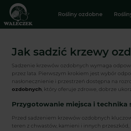
Przejdź
do
Rośliny ozdobne
Rośli
treści
Jak sadzić krzewy oz
Sadzenie krzewów ozdobnych wymaga odpowied
przez lata. Pierwszym krokiem jest wybór odp
nasłonecznienie i przestrzeń dostępna na roz
ozdobnych
, który oferuje zdrowe, dobrze ukor
Przygotowanie miejsca i technika 
Przed sadzeniem krzewów ozdobnych kluczowe 
teren z chwastów, kamieni i innych przeszkód, 