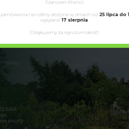
Szanowni Klienci!
 zamówienia na rośliny złożone w dniach od
25 lipca do 
wysyłane
17 sierpnia
.
Dziękujemy za wyrozumiałość!
u należy
RZEWKA
ego
res poczty