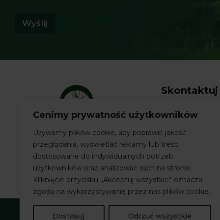
w
l
y
E
b
Wyślij
-
o
m
r
a
u
i
*
l
w
y
Skontaktuj 
b
o
r
+48 696 162
Cenimy prywatność użytkowników
u
sklep@kup.
Używamy plików cookie, aby poprawić jakość
Facebook
przeglądania, wyświetlać reklamy lub treści
Formularz 
dostosowane do indywidualnych potrzeb
użytkowników oraz analizować ruch na stronie.
Kliknięcie przycisku „Akceptuj wszystkie” oznacza
zgodę na wykorzystywanie przez nas plików cookie.
Dostosuj
Odrzuć wszystkie