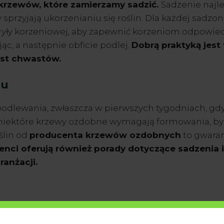
krzewów, które zamierzamy sadzić.
Sadzenie najl
 sprzyjają ukorzenianiu się roślin. Dla każdej sadzo
ryły korzeniowej, aby zapewnić korzeniom odpowie
jąc, a następnie obficie podlej.
Dobrą praktyką jest
ost chwastów.
iu
dlewania, zwłaszcza w pierwszych tygodniach, gdy k
niektóre krzewy ozdobne wymagają formowania, by z
ślin od
producenta krzewów ozdobnych
to gwaran
nci oferują również porady dotyczące sadzenia i
anżacji.