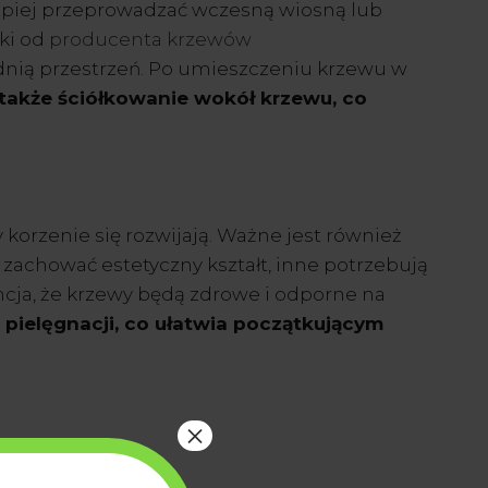
epiej przeprowadzać wczesną wiosną lub
nki od
producenta krzewów
dnią przestrzeń. Po umieszczeniu krzewu w
 także ściółkowanie wokół krzewu, co
orzenie się rozwijają. Ważne jest również
achować estetyczny kształt, inne potrzebują
cja, że krzewy będą zdrowe i odporne na
 pielęgnacji, co ułatwia początkującym
×