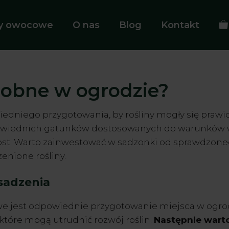
ny owocowe
O nas
Blog
Kontakt
dobne w ogrodzie?
niego przygotowania, by rośliny mogły się prawi
owiednich gatunków dostosowanych do warunków w o
rost. Warto zainwestować w sadzonki od sprawdzone
zenione rośliny.
sadzenia
jest odpowiednie przygotowanie miejsca w ogrodzi
które mogą utrudnić rozwój roślin.
Następnie wart