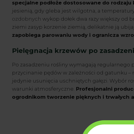
specjalne podłoże dostosowane do rodzaju 
jesienią, gdy gleba jest wilgotna, a temperatury
ozdobnych
wykop dołek dwa razy większy od b
ziemi zasyp korzenie ziemią, delikatnie ją ubija
zapobiega parowaniu wody i ogranicza wzr
Pielęgnacja krzewów po zasadzen
Po zasadzeniu rośliny wymagają regularnego po
przycinanie pędów w zależności od gatunku – 
jedynie usunięcia uschniętych gałęzi. Wybór ro
warunki atmosferyczne.
Profesjonalni produce
ogrodnikom tworzenie pięknych i trwałych ar