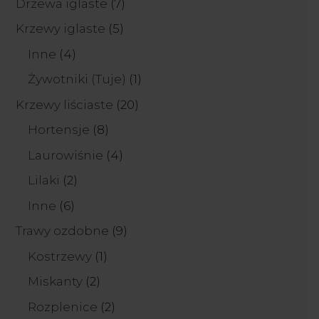
7
Drzewa iglaste
7
produktów
5
Krzewy iglaste
5
produktów
4
Inne
4
produkty
1
Żywotniki (Tuje)
1
produkt
20
Krzewy liściaste
20
produktów
8
Hortensje
8
produktów
4
Laurowiśnie
4
produkty
2
Lilaki
2
produkty
6
Inne
6
produktów
9
Trawy ozdobne
9
produktów
1
Kostrzewy
1
produkt
2
Miskanty
2
produkty
2
Rozplenice
2