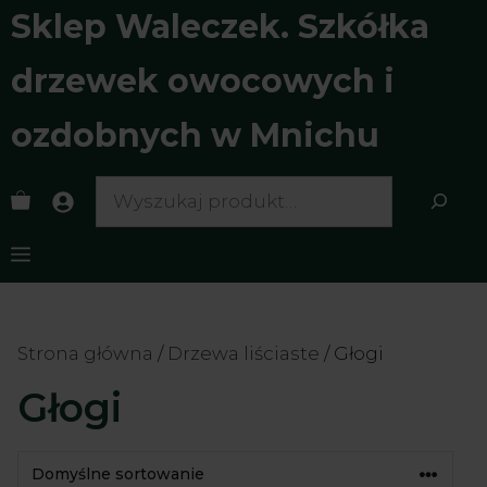
Przejdź
Sklep Waleczek. Szkółka
do
treści
drzewek owocowych i
ozdobnych w Mnichu
Search
Menu
Strona główna
/
Drzewa liściaste
/ Głogi
Głogi