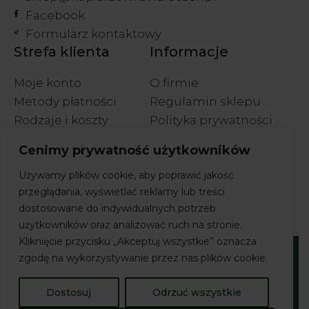
Facebook
Formularz kontaktowy
Strefa klienta
Informacje
Moje konto
O firmie
Metody płatności
Regulamin sklepu
Rodzaje i koszty
Polityka prywatności
wysyłek
Polityka cookies
Cenimy prywatność użytkowników
Wymiany i zwroty
Używamy plików cookie, aby poprawić jakość
przeglądania, wyświetlać reklamy lub treści
dostosowane do indywidualnych potrzeb
użytkowników oraz analizować ruch na stronie.
Kliknięcie przycisku „Akceptuj wszystkie” oznacza
zgodę na wykorzystywanie przez nas plików cookie.
Prawa autorskie © 2026 Sklep Drzewka Waleczek
Dostosuj
Odrzuć wszystkie