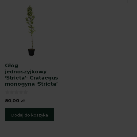
Głóg
jednoszyjkowy
‘Stricta’- Crataegus
monogyna ‘Stricta’
0
80,00
zł
z
5
Dodaj do koszyka