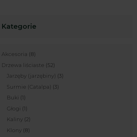
Kategorie
8
Akcesoria
8
produktów
52
Drzewa liściaste
52
produkty
3
Jarzęby (jarzębiny)
3
produkty
3
Surmie (Catalpa)
3
produkty
1
Buki
1
produkt
1
Głogi
1
produkt
2
Kaliny
2
produkty
8
Klony
8