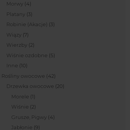
produktów
4
Morwy
4
produkty
3
Platany
3
produkty
3
Robinie (Akacje)
3
produkty
7
Wiązy
7
produktów
2
Wierzby
2
produkty
5
Wiśnie ozdobne
5
produktów
10
Inne
10
produktów
42
Rośliny owocowe
42
produkty
20
Drzewka owocowe
20
produktów
1
Morele
1
produkt
2
Wiśnie
2
produkty
4
Grusze, Pigwy
4
produkty
9
Jabłonie
9