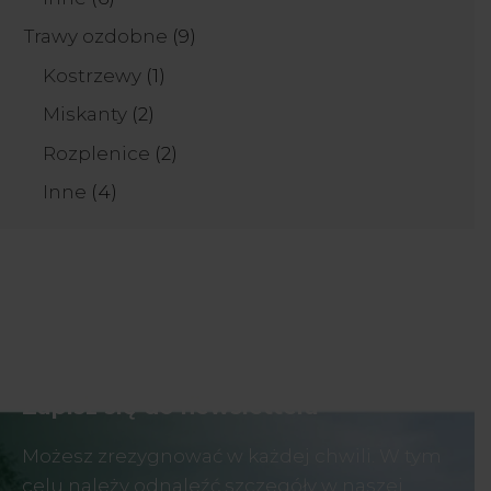
produktów
9
Trawy ozdobne
9
produktów
1
Kostrzewy
1
produkt
2
Miskanty
2
produkty
2
Rozplenice
2
produkty
4
Inne
4
produkty
Zapisz się do newslettera
Możesz zrezygnować w każdej chwili. W tym
celu należy odnaleźć szczegóły w naszej