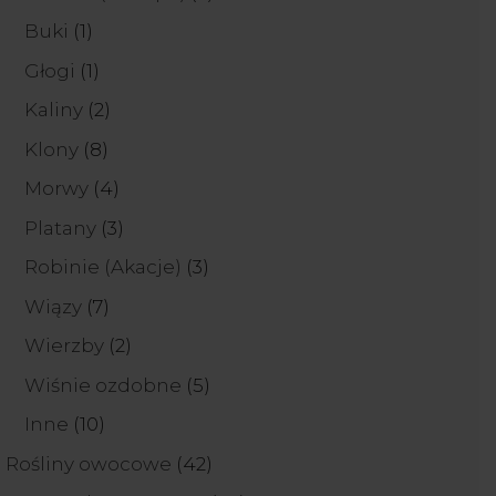
produkty
1
Buki
1
produkt
1
Głogi
1
produkt
2
Kaliny
2
produkty
8
Klony
8
produktów
4
Morwy
4
produkty
3
Platany
3
produkty
3
Robinie (Akacje)
3
produkty
7
Wiązy
7
produktów
2
Wierzby
2
produkty
5
Wiśnie ozdobne
5
produktów
10
Inne
10
produktów
42
Rośliny owocowe
42
produkty