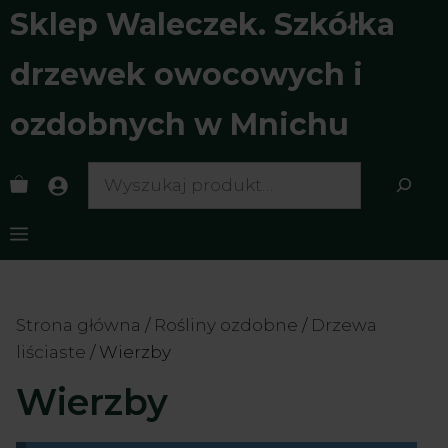
Przejdź
Sklep Waleczek. Szkółka
do
treści
drzewek owocowych i
ozdobnych w Mnichu
Search
Menu
Strona główna
/
Rośliny ozdobne
/
Drzewa
liściaste
/ Wierzby
Wierzby