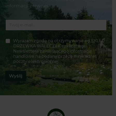
informacji prawnej.
E
-
m
a
*
P
Wyrażam zgodę na otrzymywanie od SKLEP
i
P
o
DRZEWKA WALECZEK cyklicznego
l
o
l
*
Newslettera zawierającego informacje
l
a
handlowe na podany przeze mnie adres
a
w
P
poczty elektronicznej.
y
o
b
l
o
Wyślij
a
r
u
*