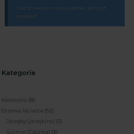
Nie znaleziono produktów, których
szukasz.
Kategorie
8
Akcesoria
8
produktów
52
Drzewa liściaste
52
produkty
3
Jarzęby (jarzębiny)
3
produkty
3
Surmie (Catalpa)
3