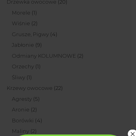
20
Drzewka owocowe
20
produktów
1
Morele
1
produkt
2
Wiśnie
2
produkty
4
Grusze, Pigwy
4
produkty
9
Jabłonie
9
produktów
2
Odmiany KOLUMNOWE
2
produkty
1
Orzechy
1
produkt
1
Śliwy
1
produkt
22
Krzewy owocowe
22
produkty
5
Agresty
5
produktów
2
Aronie
2
produkty
4
Borówki
4
produkty
2
Maliny
2
×