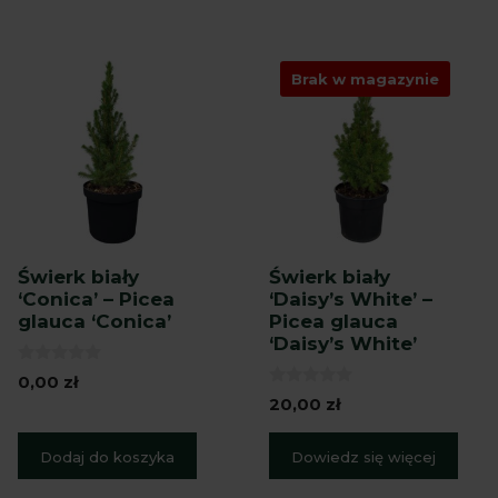
Brak w magazynie
Świerk biały
Świerk biały
‘Conica’ – Picea
‘Daisy’s White’ –
glauca ‘Conica’
Picea glauca
‘Daisy’s White’
0
0,00
zł
z
0
20,00
zł
5
z
5
Dodaj do koszyka
Dowiedz się więcej