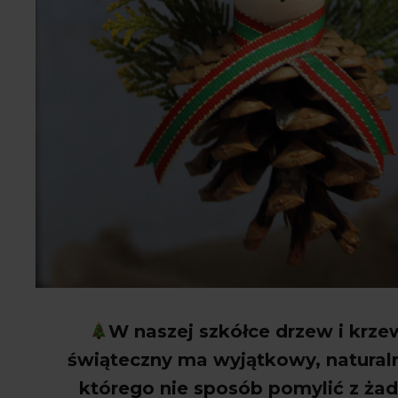
W naszej szkó
łce drzew i krze
świąteczny ma wyjątkowy, naturaln
kt
órego nie sposób pomyli
ć z ża