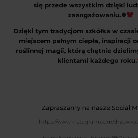
się przede wszystkim dzięki lud
zaangażowaniu.
❄
Dzi
ęki tym tradycjom szk
ó
łka w czasi
miejscem pełnym ciepła, inspiracji or
roślinnej magii, kt
ór
ą chętnie dzielim
klientami każdego roku.
Zapraszamy na nasze Social 
https://www.instagram.com/drzewka
https://www.youtube.com/@Drzew