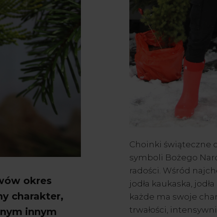
Choinki świąteczne o
symboli Bożego Narod
radości. Wśród najch
w
ów okres
jodła kaukaska, jodła
y charakter,
każde ma swoje chara
trwałości, intensywni
dnym innym