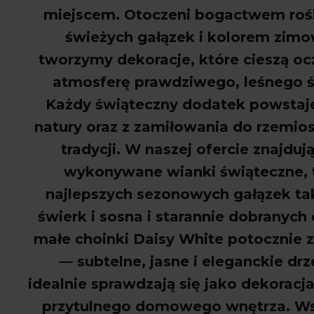
miejscem. Otoczeni bogactwem roś
świeżych gałązek i kolorem zimow
tworzymy dekoracje, kt
óre ciesz
ą oc
atmosferę prawdziwego, leśnego 
Każdy świąteczny dodatek powstaje 
natury oraz z zamiłowania do rzemio
tradycji. W naszej ofercie znajdują
wykonywane wianki świąteczne, 
najlepszych sezonowych gałązek taki
świerk i sosna i starannie dobranych
małe choinki Daisy White potocznie 
— subtelne, jasne i eleganckie dr
idealnie sprawdzaj
ą się jako dekoracja
przytulnego domowego wnętrza. Ws