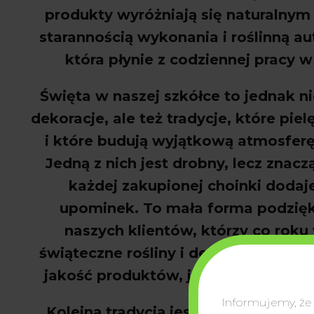
produkty wyr
ó
żniają się naturalny
starannością wykonania i roślinną au
kt
óra p
łynie z codziennej pracy w
Święta w naszej szk
ó
łce to jednak n
dekoracje, ale też tradycje, kt
óre piel
i kt
óre buduj
ą wyjątkową atmosferę
Jedną z nich jest drobny, lecz znac
ka
żdej zakupionej choinki dodaj
upominek. To mała forma podzię
naszych klient
ów, którzy co roku
świąteczne rośliny i dekoracje, docen
jako
ść produkt
ów, jak i ciep
ło nasze
Informujemy, że
Kolejn
ą tradycją jest świąteczna śc