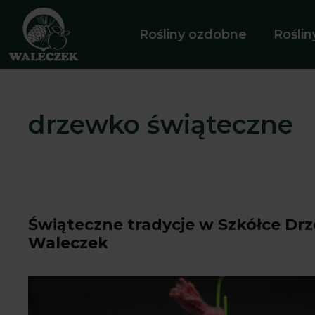
Przejdź
do
Rośliny ozdobne
Rośli
treści
drzewko świąteczne
Świąteczne tradycje w Szkółce Dr
Waleczek