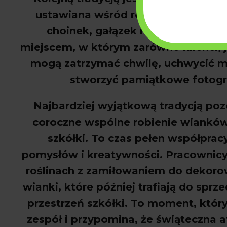
ustawiana wśr
ód ro
ślin. Dzięki nat
choinek, gałązek i zimowych ozd
miejscem, w kt
órym zarówno klienci, 
mog
ą zatrzymać chwilę, uchwycić m
stworzyć pamiątkowe fotogra
Najbardziej wyj
ątkową tradycją poz
coroczne wsp
ólne robienie wiankó
szk
ó
łki. To czas pełen wsp
ó
łprac
pomysł
ów i kreatywno
ści. Pracownic
roślinach z zamiłowaniem do dekoro
wianki, kt
óre pó
źniej trafiają do sprz
przestrzeń szk
ó
łki. To moment, kt
óry
zesp
ó
ł i przypomina, że świąteczna 