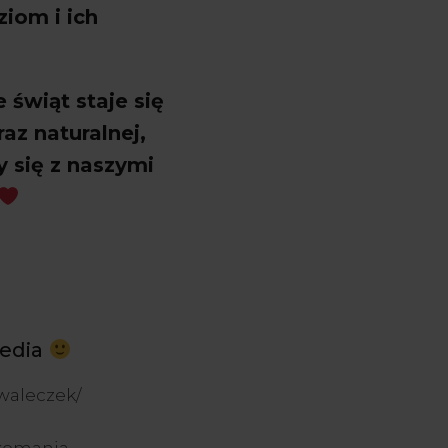
ziom i ich
e świąt staje się
az naturalnej,
y się z naszymi
Media
waleczek/
komania