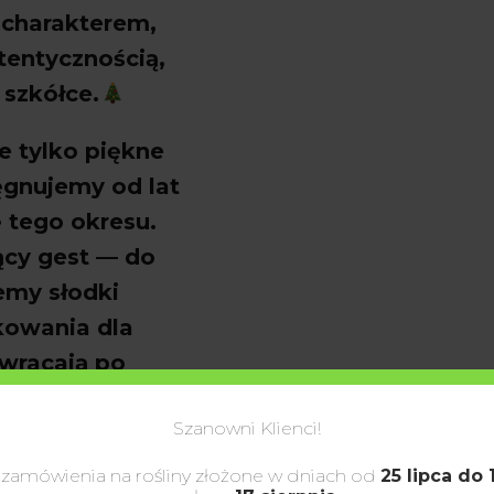
m charakterem,
tentycznością,
 szk
ó
łce.
ie tylko piękne
ęgnujemy od lat
 tego okresu.
zący gest
— do
emy słodki
kowania dla
 wracaj
ą po
iając zar
ówno
Szanowni Klienci!
j obsługi.
 zamówienia na rośliny złożone w dniach od
25 lipca do 
ianka do zdjęć