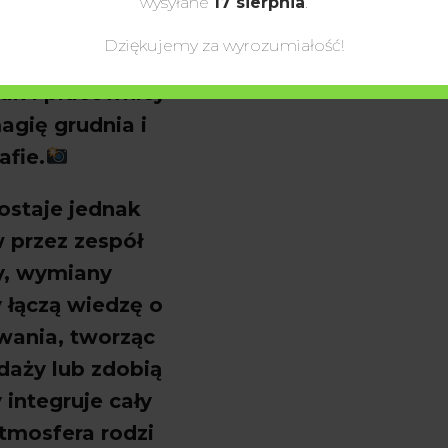
wysyłane
17 sierpnia
.
uralnemu tłu z
Dziękujemy za wyrozumiałość!
ób staje si
ę
jak i pracownicy
agię grudnia i
fie.
ostaje jednak
w przez zespó
ł
y, wymiany
y łączą wiedzę o
wania, tworząc
edaży lub zdobią
 integruje ca
ły
atmosfera rodzi