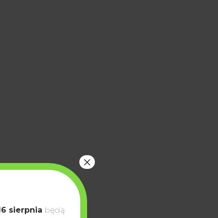
×
16 sierpnia
będą