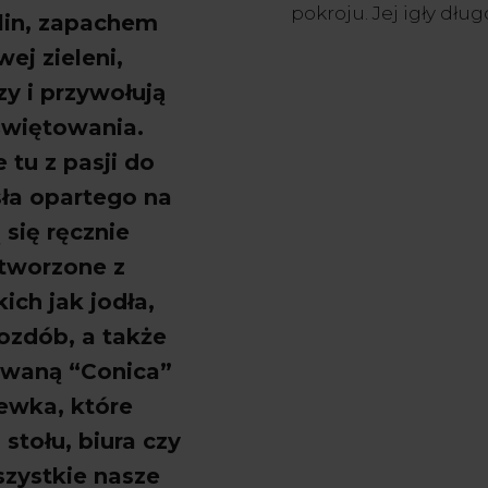
pokroju. Jej igły dłu
lin, zapachem
ej zieleni,
zy i przywołują
świętowania.
tu z pasji do
sła opartego na
 się ręcznie
tworzone z
ch jak jodła,
 ozd
ób, a tak
że
zwaną “Conica”
zewka, kt
óre
 stołu, biura czy
zystkie nasze