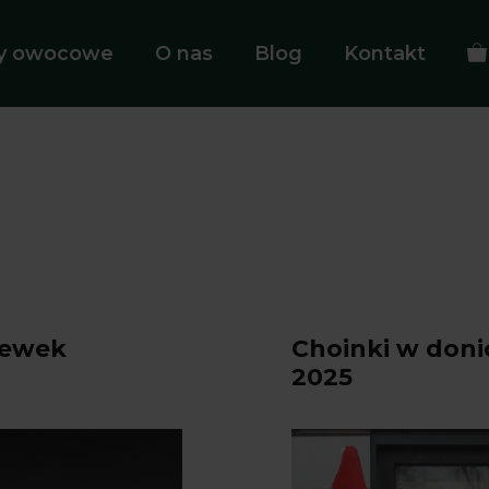
ny owocowe
O nas
Blog
Kontakt
zewek
Choinki w don
2025