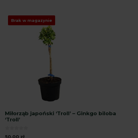
Brak w magazynie
Miłorząb japoński ‘Troll’ – Ginkgo biloba
‘Troll’
0
50,00
zł