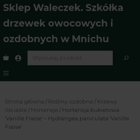
Przejdź
Sklep Waleczek. Szkółka
do
treści
drzewek owocowych i
ozdobnych w Mnichu
Search
Menu
Strona główna
/
Rośliny ozdobne
/
Krzewy
liściaste
/
Hortensje
/ Hortensja bukietowa
‘Vanille Fraise’ – Hydrangea paniculata ‘Vanille
Fraise’