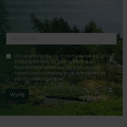
Możesz zrezygnować w każdej chwili. W tym
celu należy odnaleźć szczegóły w naszej
informacji prawnej.
E
-
m
a
P
P
Wyrażam zgodę na otrzymywanie od SKLEP
i
o
o
DRZEWKA WALECZEK cyklicznego
l
l
l
*
Newslettera zawierającego informacje
a
a
handlowe na podany przeze mnie adres
*
w
E
poczty elektronicznej.
y
-
b
m
o
Wyślij
a
r
i
u
l
*