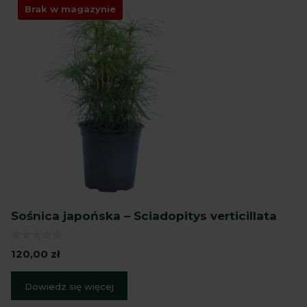
Brak w magazynie
Sośnica japońska – Sciadopitys verticillata
0
120,00
zł
z
5
Dowiedz się więcej