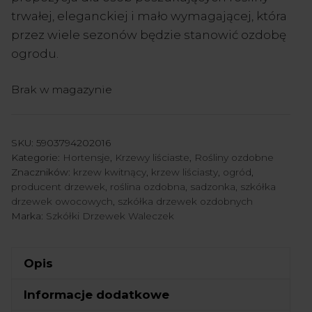
trwałej, eleganckiej i mało wymagającej, która
przez wiele sezonów będzie stanowić ozdobę
ogrodu.
Brak w magazynie
SKU:
5903794202016
Kategorie:
Hortensje
,
Krzewy liściaste
,
Rośliny ozdobne
Znaczników:
krzew kwitnący
,
krzew liściasty
,
ogród
,
producent drzewek
,
roślina ozdobna
,
sadzonka
,
szkółka
drzewek owocowych
,
szkółka drzewek ozdobnych
Marka:
Szkółki Drzewek Waleczek
Opis
Informacje dodatkowe