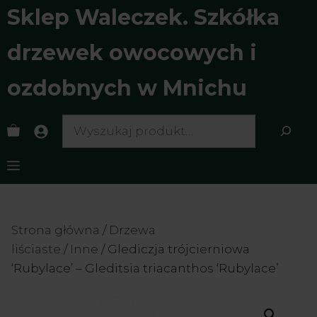
Przejdź
Sklep Waleczek. Szkółka
do
treści
drzewek owocowych i
ozdobnych w Mnichu
Search
Menu
Strona główna
/
Drzewa
liściaste
/
Inne
/ Glediczja trójcierniowa
‘Rubylace’ – Gleditsia triacanthos ‘Rubylace’