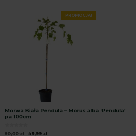
PROMOCJA!
Morwa Biała Pendula – Morus alba ‘Pendula’
pa 100cm
0
Pierwotna
Aktualna
50,00
zł
49,99
zł
z