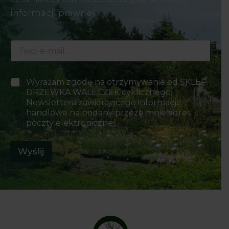
informacji prawnej.
w
E
y
-
b
m
o
a
r
P
Wyrażam zgodę na otrzymywanie od SKLEP
i
u
o
DRZEWKA WALECZEK cyklicznego
l
E
l
*
Newslettera zawierającego informacje
-
a
handlowe na podany przeze mnie adres
m
w
poczty elektronicznej.
a
y
i
b
l
o
Wyślij
*
r
u
*