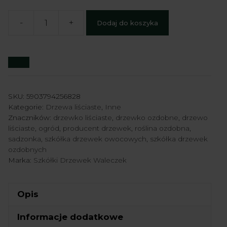
-
+
Dodaj do koszyka
ilość
Glediczja
trójcierniowa
'Rubylace'
-
Gleditsia
SKU:
5903794256828
Kategorie:
Drzewa liściaste
,
Inne
triacanthos
Znaczników:
drzewko liściaste
,
drzewko ozdobne
,
drzewo
'Rubylace'
liściaste
,
ogród
,
producent drzewek
,
roślina ozdobna
,
sadzonka
,
szkółka drzewek owocowych
,
szkółka drzewek
ozdobnych
Marka:
Szkółki Drzewek Waleczek
Opis
Informacje dodatkowe