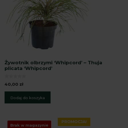
Żywotnik olbrzymi ‘Whipcord’ – Thuja
plicata ‘Whipcord’
0
40,00
zł
z
5
Dodaj do koszyka
PROMOCJA!
Brak w magazynie