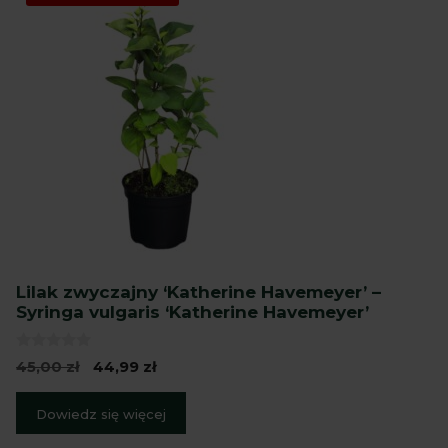
Lilak zwyczajny ‘Katherine Havemeyer’ –
Syringa vulgaris ‘Katherine Havemeyer’
0
Pierwotna
Aktualna
45,00
zł
44,99
zł
z
cena
cena
5
wynosiła:
wynosi:
Dowiedz się więcej
45,00 zł.
44,99 zł.