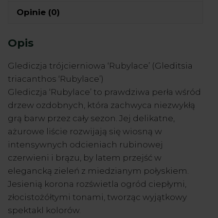
Opinie (0)
Opis
Glediczja trójcierniowa ‘Rubylace’ (Gleditsia
triacanthos ‘Rubylace’)
Glediczja ‘Rubylace’ to prawdziwa perła wśród
drzew ozdobnych, która zachwyca niezwykłą
grą barw przez cały sezon. Jej delikatne,
ażurowe liście rozwijają się wiosną w
intensywnych odcieniach rubinowej
czerwieni i brązu, by latem przejść w
elegancką zieleń z miedzianym połyskiem.
Jesienią korona rozświetla ogród ciepłymi,
złocistożółtymi tonami, tworząc wyjątkowy
spektakl kolorów.