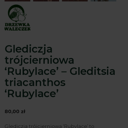
Glediczja
trójcierniowa
‘Rubylace’ – Gleditsia
triacanthos
‘Rubylace’
80,00
zł
Glediczja trójcierniowa ‘Rubylace’ to