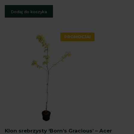
cena
cena
5
wynosiła:
wynosi:
Dodaj do koszyka
50,00 zł.
49,99 zł.
PROMOCJA!
Klon srebrzysty ‘Born’s Gracious’ – Acer