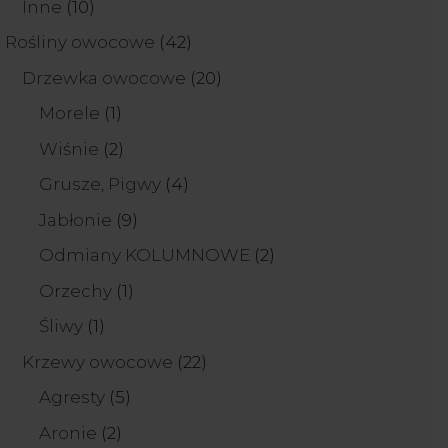
10
Inne
10
produktów
42
Rośliny owocowe
42
produkty
20
Drzewka owocowe
20
produktów
1
Morele
1
produkt
2
Wiśnie
2
produkty
4
Grusze, Pigwy
4
produkty
9
Jabłonie
9
produktów
2
Odmiany KOLUMNOWE
2
produkty
1
Orzechy
1
produkt
1
Śliwy
1
produkt
22
Krzewy owocowe
22
produkty
5
Agresty
5
produktów
2
Aronie
2