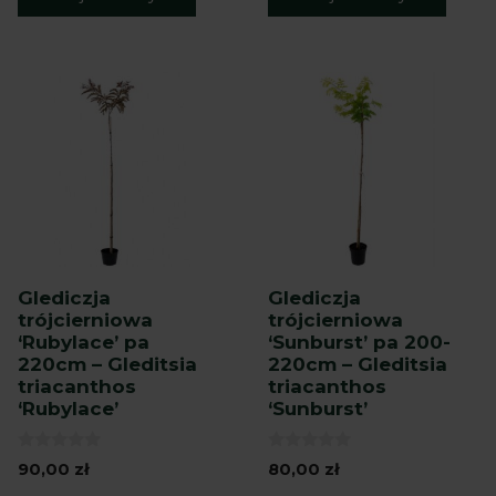
Glediczja
Glediczja
trójcierniowa
trójcierniowa
‘Rubylace’ pa
‘Sunburst’ pa 200-
220cm – Gleditsia
220cm – Gleditsia
triacanthos
triacanthos
‘Rubylace’
‘Sunburst’
0
0
90,00
zł
80,00
zł
z
z
5
5