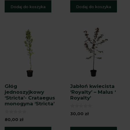
Dodaj do koszyka
Dodaj do koszyka
Głóg
Jabłoń kwiecista
jednoszyjkowy
‘Royalty’ – Malus ‘
‘Stricta’- Crataegus
Royalty’
monogyna ‘Stricta’
0
30,00
zł
z
0
80,00
zł
5
z
5