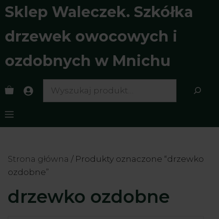
Przejdź
Sklep Waleczek. Szkółka
do
treści
drzewek owocowych i
ozdobnych w Mnichu
Search
Menu
Strona główna
/ Produkty oznaczone “drzewko
ozdobne”
drzewko ozdobne