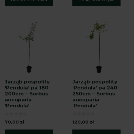
Jarząb pospolity
Jarząb pospolity
‘Pendula’ pa 180-
‘Pendula’ pa 240-
200cm – Sorbus
250cm – Sorbus
aucuparia
aucuparia
‘Pendula’
‘Pendula’
0
0
70,00
zł
120,00
zł
z
z
5
5