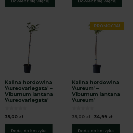
Dowiedz się więcej
Dowiedz się więcej
PROMOCJA!
Kalina hordowina
Kalina hordowina
‘Aureovariegata’ –
‘Aureum’ –
Viburnum lantana
Viburnum lantana
‘Aureovariegata’
‘Aureum’
0
0
Pierwotna
Aktualna
35,00
zł
35,00
zł
34,99
zł
z
z
cena
cena
5
5
wynosiła:
wynosi:
Dodaj do koszyka
Dodaj do koszyka