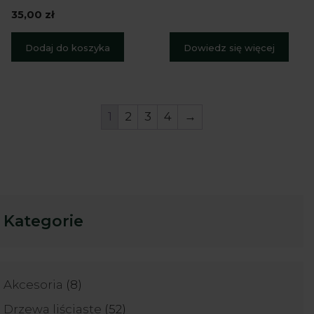
5
0
35,00
zł
z
5
Dodaj do koszyka
Dowiedz się więcej
1
2
3
4
→
Kategorie
8
Akcesoria
8
produktów
52
Drzewa liściaste
52