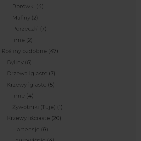
produkty
4
Borówki
4
produkty
2
Maliny
2
produkty
7
Porzeczki
7
produktów
2
Inne
2
produkty
47
Rośliny ozdobne
47
produktów
6
Byliny
6
produktów
7
Drzewa iglaste
7
produktów
5
Krzewy iglaste
5
produktów
4
Inne
4
produkty
1
Żywotniki (Tuje)
1
produkt
20
Krzewy liściaste
20
produktów
8
Hortensje
8
produktów
4
Laurowiśnie
4