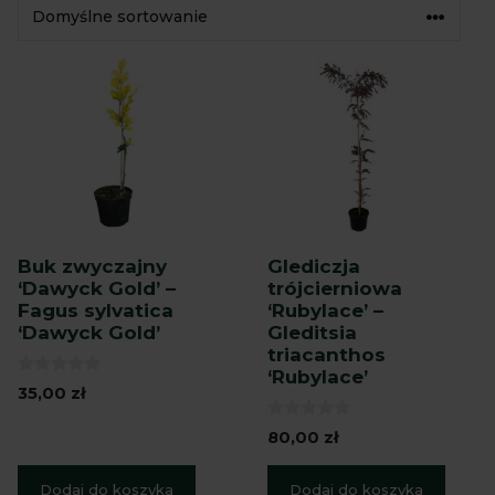
Buk zwyczajny
Glediczja
‘Dawyck Gold’ –
trójcierniowa
Fagus sylvatica
‘Rubylace’ –
‘Dawyck Gold’
Gleditsia
triacanthos
‘Rubylace’
0
35,00
zł
z
5
0
80,00
zł
z
5
Dodaj do koszyka
Dodaj do koszyka