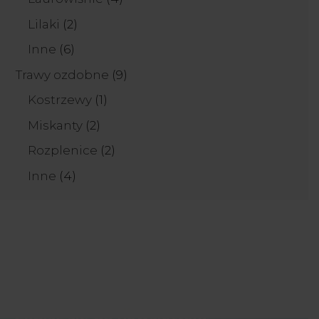
produkty
2
Lilaki
2
produkty
6
Inne
6
produktów
9
Trawy ozdobne
9
produktów
1
Kostrzewy
1
produkt
2
Miskanty
2
produkty
2
Rozplenice
2
produkty
4
Inne
4
produkty
Zapisz się do newslettera