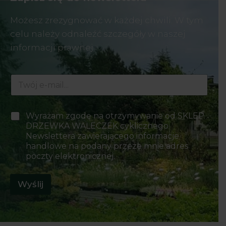
Możesz zrezygnować w każdej chwili. W tym
celu należy odnaleźć szczegóły w naszej
informacji prawnej.
E
E
-
-
m
m
a
a
i
P
Wyrażam zgodę na otrzymywanie od SKLEP
i
l
o
DRZEWKA WALECZEK cyklicznego
l
w
l
*
Newslettera zawierającego informacje
y
a
handlowe na podany przeze mnie adres
b
w
poczty elektronicznej.
o
y
r
b
u
o
Wyślij
*
r
u
*