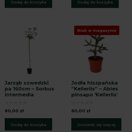
Dodaj do koszyka
Dodaj do koszyka
Brak w magazynie
Jarząb szwedzki
Jodła hiszpańska
pa 160cm – Sorbus
”Kelleriis” – Abies
intermedia
pinsapo ‘Kelleriis’
0
0
60,00
zł
60,00
zł
z
z
5
5
Dodaj do koszyka
Dowiedz się więcej