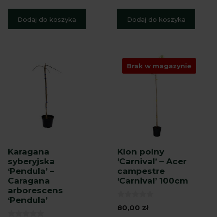
5
5
Dodaj do koszyka
Dodaj do koszyka
Brak w magazynie
Karagana
Klon polny
syberyjska
‘Carnival’ – Acer
‘Pendula’ –
campestre
Caragana
‘Carnival’ 100cm
arborescens
‘Pendula’
0
80,00
zł
z