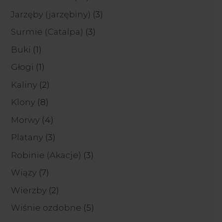
produkty
3
Jarzęby (jarzębiny)
3
produkty
3
Surmie (Catalpa)
3
produkty
1
Buki
1
produkt
1
Głogi
1
produkt
2
Kaliny
2
produkty
8
Klony
8
produktów
4
Morwy
4
produkty
3
Platany
3
produkty
3
Robinie (Akacje)
3
produkty
7
Wiązy
7
produktów
2
Wierzby
2
produkty
5
Wiśnie ozdobne
5
produktów