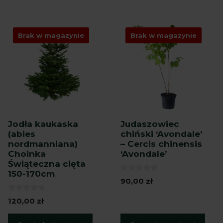
Brak w magazynie
Brak w magazynie
Jodła kaukaska
Judaszowiec
(abies
chiński ‘Avondale’
nordmanniana)
– Cercis chinensis
Choinka
‘Avondale’
Świąteczna cięta
150-170cm
0
90,00
zł
z
5
0
120,00
zł
z
5