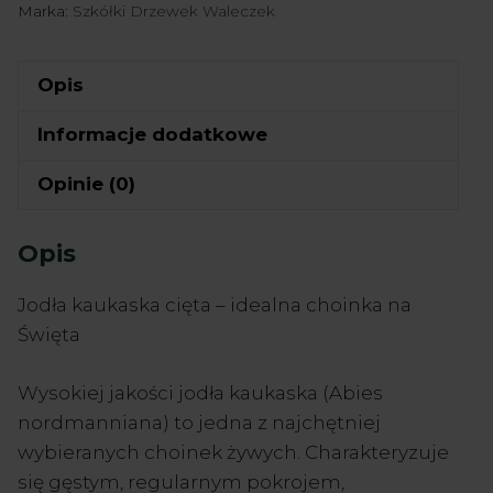
Marka:
Szkółki Drzewek Waleczek
Opis
Informacje dodatkowe
Opinie (0)
Opis
Jodła kaukaska cięta – idealna choinka na
Święta
Wysokiej jakości jodła kaukaska (Abies
nordmanniana) to jedna z najchętniej
wybieranych choinek żywych. Charakteryzuje
się gęstym, regularnym pokrojem,