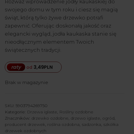
Rozważ wprowadzenie jodły kaukaskiej do
swojego domu w tym roku i ciesz się magią
świąt, którą tylko żywe drzewko potrafi
zapewnić. Oferując doskonałą jakość oraz
elegancki wygląd, jodła kaukaska stanie się
nieodłącznym elementem Twoich
świątecznych tradycji.
raty
3,49
PLN
od
Brak w magazynie
SKU:
5903794269750
Kategorie:
Drzewa iglaste
,
Rośliny ozdobne
Znaczników:
drzewko ozdobne
,
drzewo iglaste
,
ogród
,
producent drzewek
,
roślina ozdobna
,
sadzonka
,
szkółka
drzewek ozdobnych