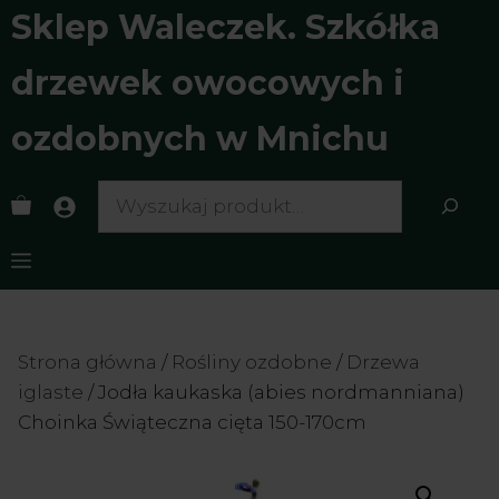
Przejdź
Sklep Waleczek. Szkółka
do
treści
drzewek owocowych i
ozdobnych w Mnichu
Search
Menu
Strona główna
/
Rośliny ozdobne
/
Drzewa
iglaste
/ Jodła kaukaska (abies nordmanniana)
Choinka Świąteczna cięta 150-170cm