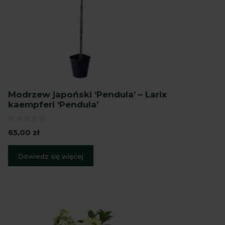
Modrzew japoński ‘Pendula’ – Larix
kaempferi ‘Pendula’
0
65,00
zł
z
5
Dowiedz się więcej