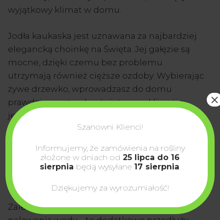
wyjątkowy klimat w domu.
Jodła kaukaska jest uznawana za najbardziej
elegancką choinkę na Święta. Jej gałęzie są
mocne, dzięki czemu bez problemu
utrzymają również cięższe ozdoby. Wybierając
żywe drzewko, wprowadzasz do domu
×
prawdziwy, naturalny świąteczny klimat, a
jednocześnie wspierasz plantacje choinkowe
Szanowni Klienci!
dbające o środowisko.
Informujemy, że zamówienia na rośliny
Informacje dodatkowe:
złożone w dniach od
25 lipca do 16
sierpnia
będą wysyłane
17 sierpnia
.
Przechowywać w chłodnym miejscu do
momentu ustawienia.
Dziękujemy za wyrozumiałość!
Zaleca się użycie stojaka z możliwością
nalewania wody – to dodatkowo przedłuży