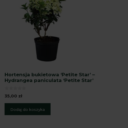
Hortensja bukietowa ‘Petite Star’ –
Hydrangea paniculata ‘Petite Star’
0
35,00
zł
z
5
Dodaj do koszyka