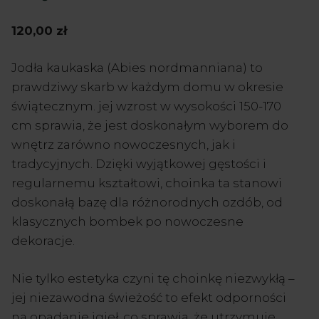
120,00
zł
Jodła kaukaska (Abies nordmanniana) to
prawdziwy skarb w każdym domu w okresie
świątecznym. jej wzrost w wysokości 150-170
cm sprawia, że jest doskonałym wyborem do
wnętrz zarówno nowoczesnych, jak i
tradycyjnych. Dzięki wyjątkowej gęstości i
regularnemu kształtowi, choinka ta stanowi
doskonałą bazę dla różnorodnych ozdób, od
klasycznych bombek po nowoczesne
dekoracje.
Nie tylko estetyka czyni tę choinkę niezwykłą –
jej niezawodna świeżość to efekt odporności
na opadanie igieł, co sprawia, że utrzymuje