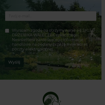
E
-
m
a
P
P
Wyrażam zgodę na otrzymywanie od SKLEP
i
o
o
DRZEWKA WALECZEK cyklicznego
l
l
l
*
Newslettera zawierającego informacje
a
a
handlowe na podany przeze mnie adres
w
w
y
poczty elektronicznej.
y
b
b
o
o
Wyślij
r
r
u
u
P
*
o
l
a