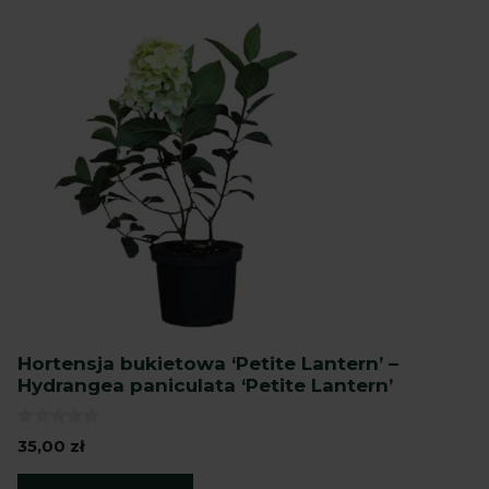
Hortensja bukietowa ‘Petite Lantern’ –
Hydrangea paniculata ‘Petite Lantern’
0
35,00
zł
z
5