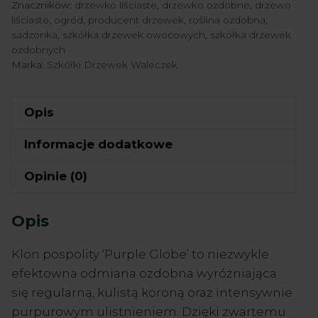
Znaczników:
drzewko liściaste
,
drzewko ozdobne
,
drzewo
platanoides
liściaste
,
ogród
,
producent drzewek
,
roślina ozdobna
,
'Purple
sadzonka
,
szkółka drzewek owocowych
,
szkółka drzewek
ozdobnych
Globe'
Marka:
Szkółki Drzewek Waleczek
pa
140-
160cm
Opis
Informacje dodatkowe
Opinie (0)
Opis
Klon pospolity ‘Purple Globe’ to niezwykle
efektowna odmiana ozdobna wyróżniająca
się regularną, kulistą koroną oraz intensywnie
purpurowym ulistnieniem. Dzięki zwartemu