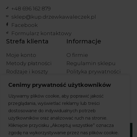
+48 696 162 879
sklep@kup.drzewkawaleczek.pl
Facebook
Formularz kontaktowy
Strefa klienta
Informacje
Moje konto
O firmie
Metody płatności
Regulamin sklepu
Rodzaje i koszty
Polityka prywatności
wysyłek
Polityka cookies
Cenimy prywatność użytkowników
Wymiany i zwroty
Używamy plików cookie, aby poprawić jakość
przeglądania, wyświetlać reklamy lub treści
dostosowane do indywidualnych potrzeb
użytkowników oraz analizować ruch na stronie.
Kliknięcie przycisku „Akceptuj wszystkie” oznacza
zgodę na wykorzystywanie przez nas plików cookie.
Prawa autorskie © 2026 Sklep Drzewka Waleczek