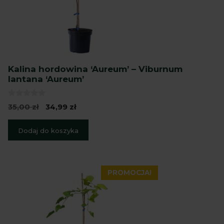
Kalina hordowina ‘Aureum’ – Viburnum
lantana ‘Aureum’
0
Pierwotna
Aktualna
35,00
zł
34,99
zł
z
cena
cena
5
wynosiła:
wynosi:
Dodaj do koszyka
35,00 zł.
34,99 zł.
PROMOCJA!