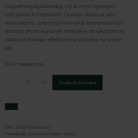
najpełniej wybarwiają się w intensywnych
odcieniach czerwieni i bordo. Roślina jest
wieloletnia, odporna na niskie temperatury i
dobrze znosi warunki miejskie, dzięki czemu
stanowi trwałą i efektowną ozdobę na wiele
lat.
10 w magazynie
-
+
Dodaj do koszyka
ilość
Klon
pospolity
'Purple
Globe'
-
SKU:
5903794269040
Kategorie:
Drzewa liściaste
,
Klony
Acer