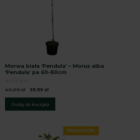
Morwa biała ‘Pendula’ – Morus alba
‘Pendula’ pa 60-80cm
0
Pierwotna
Aktualna
40,00
zł
39,99
zł
z
cena
cena
5
wynosiła:
wynosi:
Dodaj do koszyka
40,00 zł.
39,99 zł.
PROMOCJA!