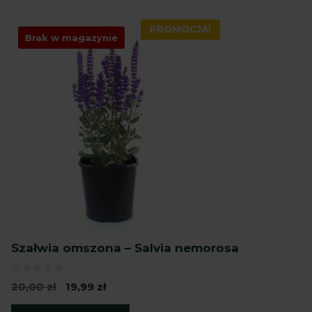
PROMOCJA!
Brak w magazynie
Szałwia omszona – Salvia nemorosa
0
Pierwotna
Aktualna
20,00
zł
19,99
zł
z
cena
cena
5