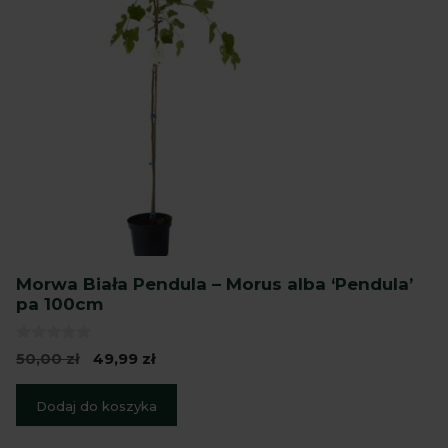
Morwa Biała Pendula – Morus alba ‘Pendula’
pa 100cm
0
Pierwotna
Aktualna
50,00
zł
49,99
zł
z
cena
cena
5
wynosiła:
wynosi:
Dodaj do koszyka
50,00 zł.
49,99 zł.