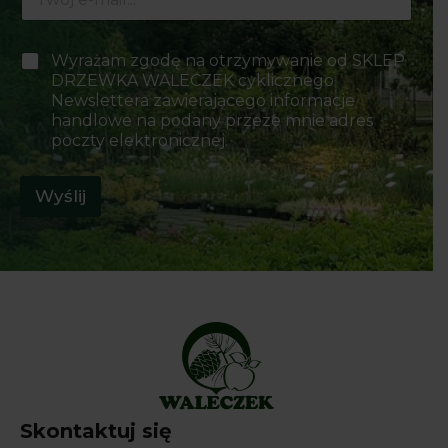
-
m
a
P
P
Wyrażam zgodę na otrzymywanie od SKLEP
i
o
o
DRZEWKA WALECZEK cyklicznego
l
l
l
*
Newslettera zawierającego informacje
a
a
handlowe na podany przeze mnie adres
E
w
-
poczty elektronicznej.
y
m
b
a
o
Wyślij
i
r
l
u
E
*
-
m
a
i
l
Skontaktuj się