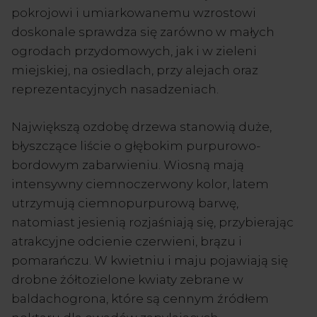
pokrojowi i umiarkowanemu wzrostowi
doskonale sprawdza się zarówno w małych
ogrodach przydomowych, jak i w zieleni
miejskiej, na osiedlach, przy alejach oraz
reprezentacyjnych nasadzeniach.
Największą ozdobę drzewa stanowią duże,
błyszczące liście o głębokim purpurowo-
bordowym zabarwieniu. Wiosną mają
intensywny ciemnoczerwony kolor, latem
utrzymują ciemnopurpurową barwę,
natomiast jesienią rozjaśniają się, przybierając
atrakcyjne odcienie czerwieni, brązu i
pomarańczu. W kwietniu i maju pojawiają się
drobne żółtozielone kwiaty zebrane w
baldachogrona, które są cennym źródłem