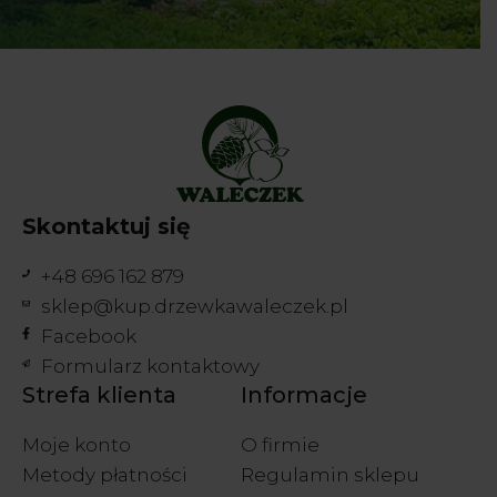
u
*
Skontaktuj się
+48 696 162 879
sklep@kup.drzewkawaleczek.pl
Facebook
Formularz kontaktowy
Strefa klienta
Informacje
Moje konto
O firmie
Metody płatności
Regulamin sklepu