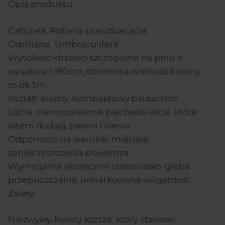
Opis produktu:
Gatunek: Robinia pseudoacacia
Odmiana: ‘Umbraculifera’
Wysokość: drzewo szczepione na pniu o
wysokości 180cm, docelowa wielkość korony
to ok 3m
Kształt: kulisty, kompaktowy baldachim
Liście: ciemnozielone, pierzaste liście, które
latem dodają zieleni i cienia
Odporność: na warunki miejskie,
zanieczyszczenia powietrza
Wymagania: słoneczne stanowisko, gleba
przepuszczalna, umiarkowana wilgotność
Zalety:
Niezwykły, kulisty kształt, który stanowi