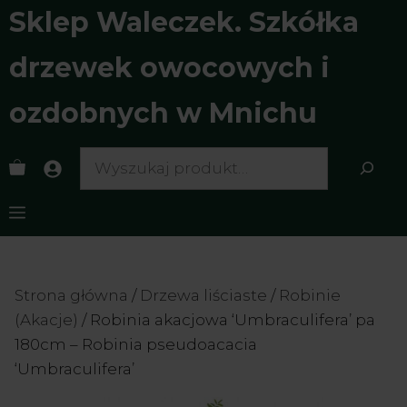
Przejdź
Sklep Waleczek. Szkółka
do
treści
drzewek owocowych i
ozdobnych w Mnichu
Search
Menu
Strona główna
/
Drzewa liściaste
/
Robinie
(Akacje)
/ Robinia akacjowa ‘Umbraculifera’ pa
180cm – Robinia pseudoacacia
‘Umbraculifera’