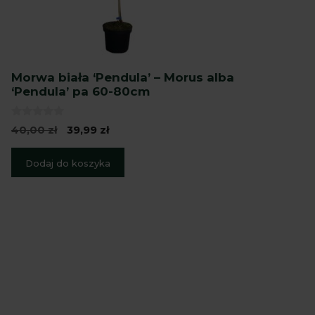
Morwa biała ‘Pendula’ – Morus alba
‘Pendula’ pa 60-80cm
0
Pierwotna
Aktualna
40,00
zł
39,99
zł
z
cena
cena
5
wynosiła:
wynosi:
Dodaj do koszyka
40,00 zł.
39,99 zł.