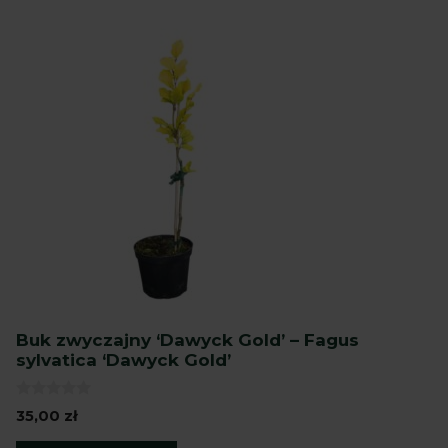
Buk zwyczajny ‘Dawyck Gold’ – Fagus
sylvatica ‘Dawyck Gold’
0
35,00
zł
z
5