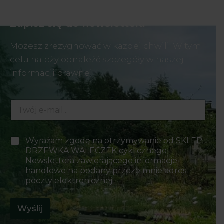
Zapisz się do newslettera
Możesz zrezygnować w każdej chwili. W tym
celu należy odnaleźć szczegóły w naszej
informacji prawnej.
E
-
m
a
*
P
Wyrażam zgodę na otrzymywanie od SKLEP
i
*
o
DRZEWKA WALECZEK cyklicznego
l
P
l
*
Newslettera zawierającego informacje
o
a
handlowe na podany przeze mnie adres
l
w
a
poczty elektronicznej.
y
b
o
Wyślij
r