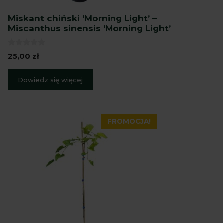
Miskant chiński ‘Morning Light’ –
Miscanthus sinensis ‘Morning Light’
0
25,00
zł
z
5
Dowiedz się więcej
PROMOCJA!