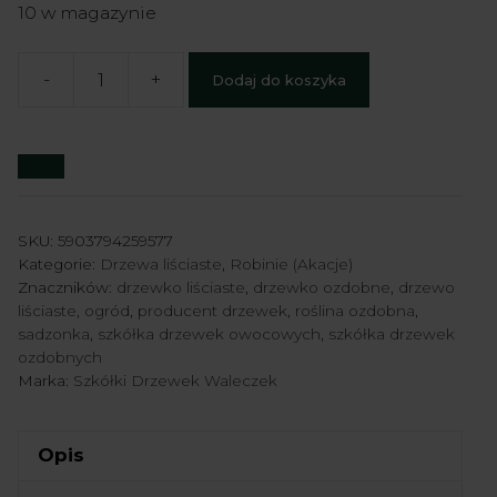
10 w magazynie
-
+
Dodaj do koszyka
ilość
Robinia
akacjowa
'Umbraculifera'
pa
180cm
SKU:
5903794259577
Kategorie:
Drzewa liściaste
,
Robinie (Akacje)
-
Znaczników:
drzewko liściaste
,
drzewko ozdobne
,
drzewo
Robinia
liściaste
,
ogród
,
producent drzewek
,
roślina ozdobna
,
pseudoacacia
sadzonka
,
szkółka drzewek owocowych
,
szkółka drzewek
ozdobnych
'Umbraculifera'
Marka:
Szkółki Drzewek Waleczek
Opis