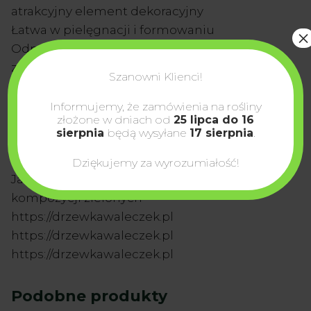
atrakcyjny element dekoracyjny
Łatwa w pielęgnacji i formowaniu
×
Odporne na warunki atmosferyczne i
zanieczyszczenia
Szanowni Klienci!
Przyjazne dla środowiska
Idealny do:
Informujemy, że zamówienia na rośliny
złożone w dniach od
25 lipca do 16
sierpnia
będą wysyłane
17 sierpnia
.
Małych i średnich ogrodów
Parków i przestrzeni publicznych
Dziękujemy za wyrozumiałość!
Jako efektowny soliter lub element
kompozycji zielonych
https://drzewkawaleczek.pl
https://drzewkawaleczek.pl
https://drzewkawaleczek.pl
Podobne produkty