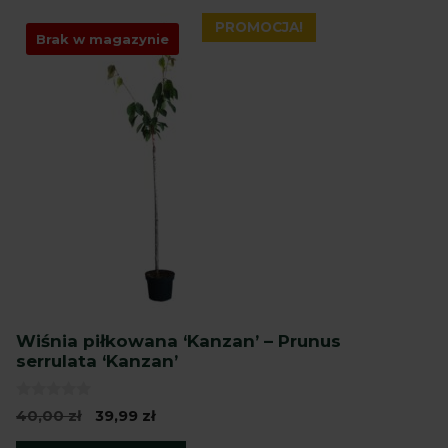
PROMOCJA!
Brak w magazynie
Wiśnia piłkowana ‘Kanzan’ – Prunus
serrulata ‘Kanzan’
0
Pierwotna
Aktualna
40,00
zł
39,99
zł
z
cena
cena
5