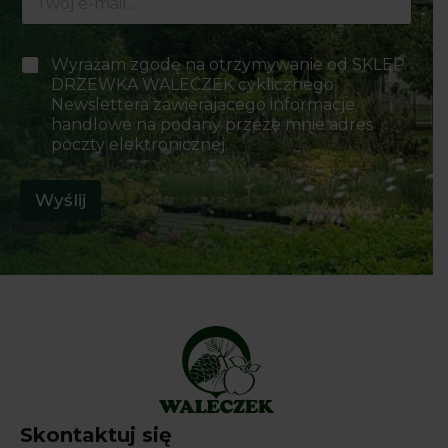
-
o
m
l
a
a
P
Wyrażam zgodę na otrzymywanie od SKLEP
i
E
o
DRZEWKA WALECZEK cyklicznego
l
-
l
*
Newslettera zawierającego informacje
m
a
handlowe na podany przeze mnie adres
a
w
poczty elektronicznej.
i
y
l
b
o
Wyślij
r
u
*
Skontaktuj się