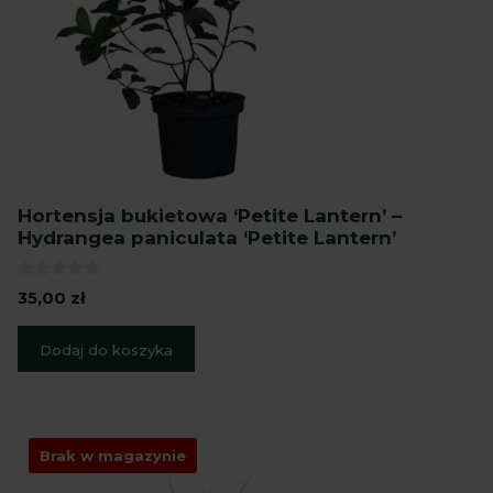
Hortensja bukietowa ‘Petite Lantern’ –
Hydrangea paniculata ‘Petite Lantern’
0
35,00
zł
z
5
Dodaj do koszyka
Brak w magazynie