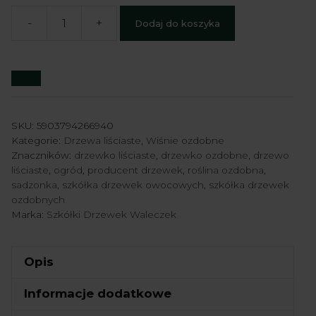
-
+
Dodaj do koszyka
ilość
Wiśnia
piłkowana
'Royal
Burgund'
-
SKU:
5903794266940
Kategorie:
Drzewa liściaste
,
Wiśnie ozdobne
Prunus
Znaczników:
drzewko liściaste
,
drzewko ozdobne
,
drzewo
serrulata
liściaste
,
ogród
,
producent drzewek
,
roślina ozdobna
,
'Royal
sadzonka
,
szkółka drzewek owocowych
,
szkółka drzewek
ozdobnych
Burgund'
Marka:
Szkółki Drzewek Waleczek
Opis
Informacje dodatkowe