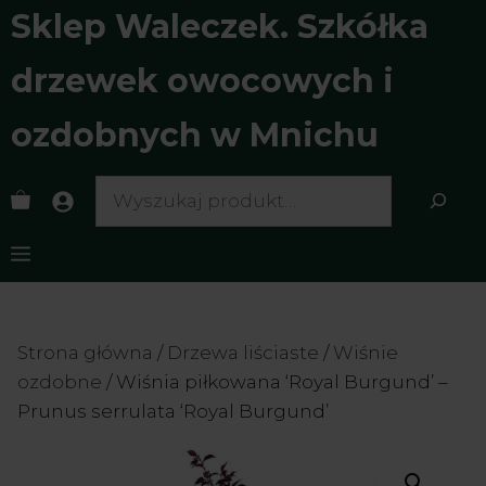
Przejdź
Sklep Waleczek. Szkółka
do
treści
drzewek owocowych i
ozdobnych w Mnichu
Search
Menu
Strona główna
/
Drzewa liściaste
/
Wiśnie
ozdobne
/ Wiśnia piłkowana ‘Royal Burgund’ –
Prunus serrulata ‘Royal Burgund’