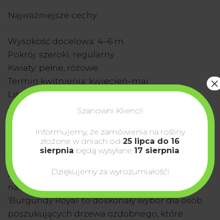
Najważniejsze cechy:
Wysokość docelowa: 4–6 m
Pokrój: szeroki, regularny
Kwiaty: pełne, różowe
×
Termin kwitnienia: kwiecień–maj
Liście: ciemnobordowe, dekoracyjne przez
cały sezon
Szanowni Klienci!
Stanowisko: słoneczne
Informujemy, że zamówienia na rośliny
Gleba: żyzna, przepuszczalna, umiarkowanie
złożone w dniach od
25 lipca do 16
wilgotna
sierpnia
będą wysyłane
17 sierpnia
.
Mrozoodporność: wysoka
Dziękujemy za wyrozumiałość!
Zastosowanie: ogrody przydomowe, parki,
nasadzenia reprezentacyjne, soliter
‘Burgundy Royal’ to doskonały wybór dla osób
poszukujących drzewa ozdobnego, które