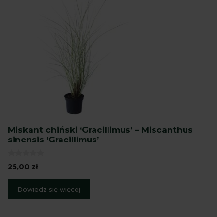
Miskant chiński ‘Gracillimus’ – Miscanthus
sinensis ‘Gracillimus’
0
25,00
zł
z
5
Dowiedz się więcej