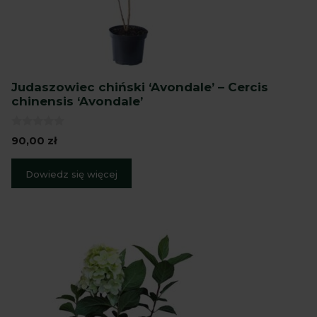
Judaszowiec chiński ‘Avondale’ – Cercis
chinensis ‘Avondale’
0
90,00
zł
z
5
Dowiedz się więcej