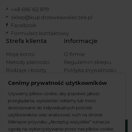
+48 696 162 879
sklep@kup.drzewkawaleczek.pl
Facebook
Formularz kontaktowy
Strefa klienta
Informacje
Moje konto
O firmie
Metody płatności
Regulamin sklepu
Rodzaje i koszty
Polityka prywatności
wysyłek
Polityka cookies
Cenimy prywatność użytkowników
Wymiany i zwroty
Używamy plików cookie, aby poprawić jakość
przeglądania, wyświetlać reklamy lub treści
dostosowane do indywidualnych potrzeb
użytkowników oraz analizować ruch na stronie.
Kliknięcie przycisku „Akceptuj wszystkie” oznacza
zgodę na wykorzystywanie przez nas plików cookie.
Prawa autorskie © 2026 Sklep Drzewka Waleczek