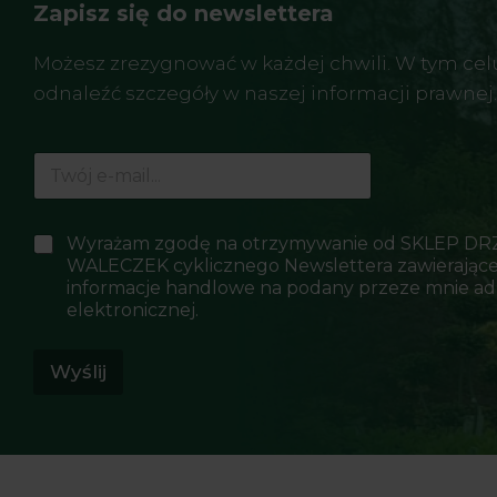
Zapisz się do newslettera
Możesz zrezygnować w każdej chwili. W tym cel
odnaleźć szczegóły w naszej informacji prawnej.
E
-
m
a
P
P
Wyrażam zgodę na otrzymywanie od SKLEP D
i
o
o
WALECZEK cyklicznego Newslettera zawierając
l
l
l
*
informacje handlowe na podany przeze mnie ad
a
a
elektronicznej.
*
w
w
y
y
b
Wyślij
b
o
o
r
r
u
u
*