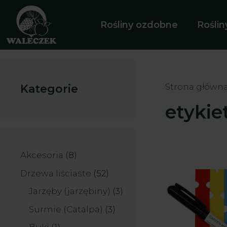
Przejdź
do
Rośliny ozdobne
Rośli
treści
Strona główn
Kategorie
etykie
8
Akcesoria
8
produktów
52
Drzewa liściaste
52
produkty
3
Jarzęby (jarzębiny)
3
produkty
3
Surmie (Catalpa)
3
produkty
1