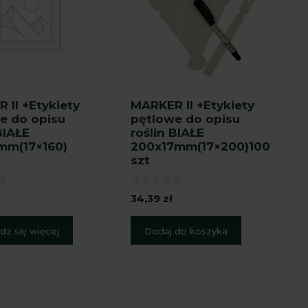
 II +Etykiety
MARKER II +Etykiety
e do opisu
pętlowe do opisu
BIAŁE
roślin BIAŁE
mm(17×160)
200x17mm(17×200)100
szt
0
34,39
zł
z
5
z się więcej
Dodaj do koszyka