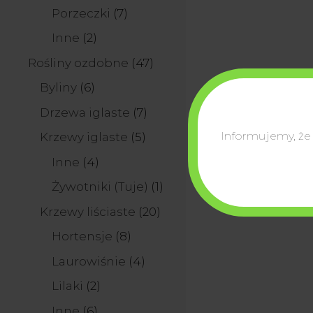
produkty
7
Porzeczki
7
produktów
2
Inne
2
produkty
47
Rośliny ozdobne
47
produktów
6
Byliny
6
produktów
7
Drzewa iglaste
7
produktów
Informujemy, że
5
Krzewy iglaste
5
produktów
4
Inne
4
produkty
1
Żywotniki (Tuje)
1
produkt
20
Krzewy liściaste
20
produktów
8
Hortensje
8
produktów
4
Laurowiśnie
4
produkty
2
Lilaki
2
produkty
6
Inne
6