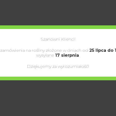
Szanowni Klienci!
 zamówienia na rośliny złożone w dniach od
25 lipca do 
wysyłane
17 sierpnia
.
Dziękujemy za wyrozumiałość!