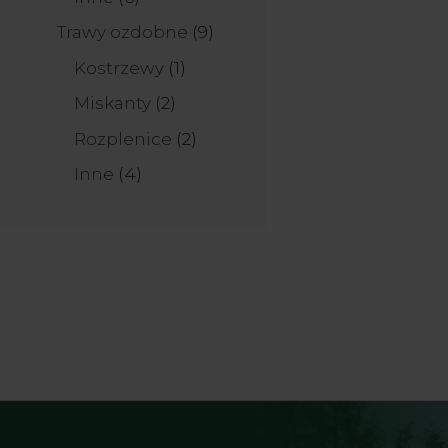
produktów
9
Trawy ozdobne
9
produktów
1
Kostrzewy
1
produkt
2
Miskanty
2
produkty
2
Rozplenice
2
produkty
4
Inne
4
produkty