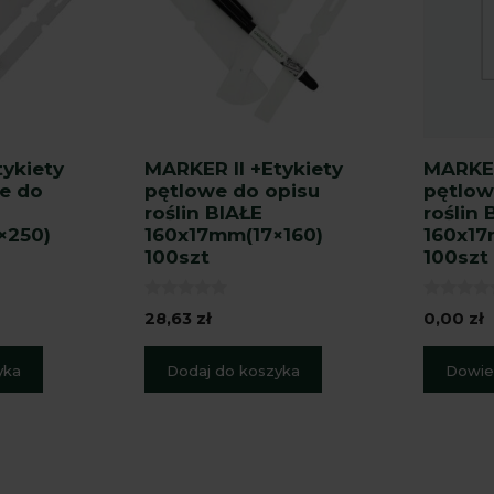
tykiety
MARKER II +Etykiety
MARKER
e do
pętlowe do opisu
pętlow
roślin BIAŁE
roślin 
×250)
160x17mm(17×160)
160x17
100szt
100szt
0
0
28,63
zł
0,00
zł
z
z
5
5
yka
Dodaj do koszyka
Dowied