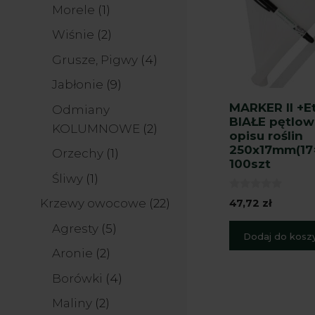
produktów
1
Morele
1
produkt
2
Wiśnie
2
produkty
4
Grusze, Pigwy
4
produkty
9
Jabłonie
9
produktów
MARKER II +E
Odmiany
BIAŁE pętlow
2
KOLUMNOWE
2
opisu roślin
produkty
250x17mm(17
1
Orzechy
1
100szt
produkt
1
Śliwy
1
produkt
0
22
Krzewy owocowe
22
47,72
zł
z
5
produkty
5
Agresty
5
Dodaj do kosz
produktów
2
Aronie
2
produkty
4
Borówki
4
produkty
2
Maliny
2