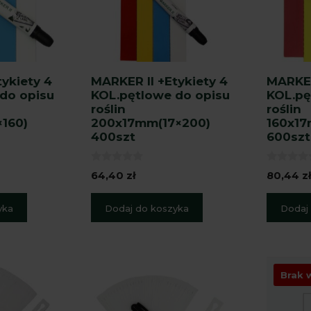
ykiety 4
MARKER II +Etykiety 4
MARKER
do opisu
KOL.pętlowe do opisu
KOL.pę
roślin
roślin
160)
200x17mm(17×200)
160x17
400szt
600szt
0
0
64,40
zł
80,44
z
z
z
5
5
yka
Dodaj do koszyka
Dodaj
Brak 