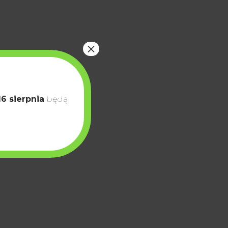
×
16 sierpnia
będą