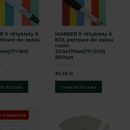
 II +Etykiety 6
MARKER II +Etykiety 6
tlowe do opisu
KOL.pętlowe do opisu
roślin
mm(17×160)
200x17mm(17×200)
600szt
0
ł
82,23
zł
z
5
 do koszyka
Dodaj do koszyka
w magazynie