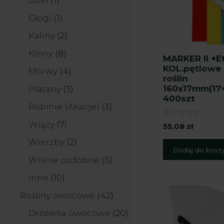
Buki
1
produkt
1
Głogi
1
produkt
2
Kaliny
2
produkty
8
Klony
8
MARKER II +Et
produktów
KOL.pętlowe 
4
Morwy
4
roślin
produkty
3
160x17mm(17×
Platany
3
400szt
produkty
3
Robinie (Akacje)
3
produkty
7
0
Wiązy
7
55,08
zł
z
produktów
5
2
Wierzby
2
Dodaj do kosz
produkty
5
Wiśnie ozdobne
5
produktów
10
Inne
10
produktów
42
Rośliny owocowe
42
produkty
20
Drzewka owocowe
20