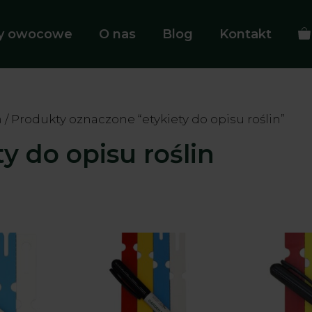
ny owocowe
O nas
Blog
Kontakt
a
/ Produkty oznaczone “etykiety do opisu roślin”
ty do opisu roślin