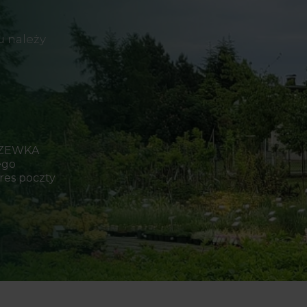
u należy
RZEWKA
ego
res poczty